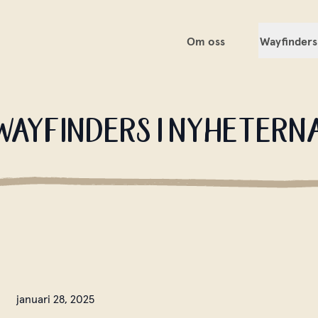
Om oss
Wayfinders
Översikt
Achuar Natio
WAYFINDERS I NYHETERN
Blackfoot Co
Gabbra
Hin Lad Nai
Ju/'hoansi (
Conservancy
Forest)
Lhoba
Mayangna
januari 28, 2025