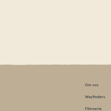
Om oss
Wayfinders
Filmserie