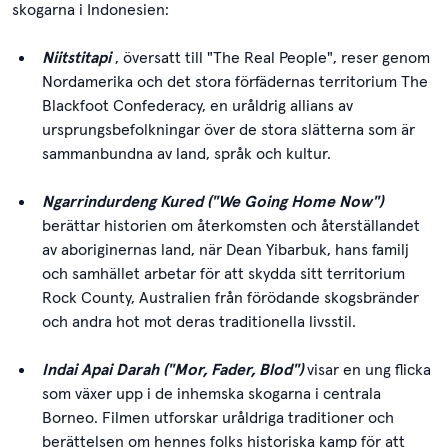
skogarna i Indonesien:
Niitstitapi
, översatt till "The Real People", reser genom
Nordamerika och det stora förfädernas territorium The
Blackfoot Confederacy, en uråldrig allians av
ursprungsbefolkningar över de stora slätterna som är
sammanbundna av land, språk och kultur.
Ngarrindurdeng Kured ("We Going Home Now")
berättar historien om återkomsten och återställandet
av aboriginernas land, när Dean Yibarbuk, hans familj
och samhället arbetar för att skydda sitt territorium
Rock County, Australien från förödande skogsbränder
och andra hot mot deras traditionella livsstil.
Indai Apai Darah ("Mor, Fader, Blod")
visar en ung flicka
som växer upp i de inhemska skogarna i centrala
Borneo. Filmen utforskar uråldriga traditioner och
berättelsen om hennes folks historiska kamp för att