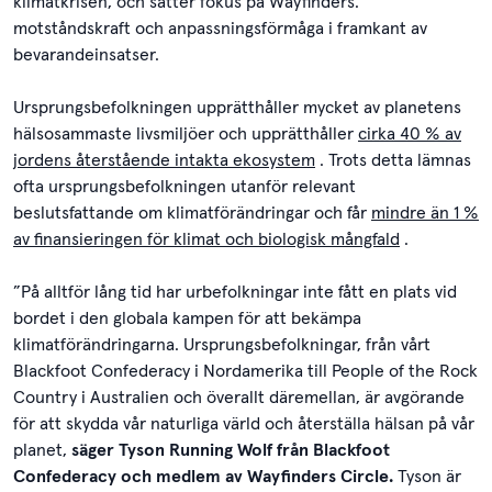
klimatkrisen, och sätter fokus på Wayfinders. '
motståndskraft och anpassningsförmåga i framkant av
bevarandeinsatser.
Ursprungsbefolkningen upprätthåller mycket av planetens
hälsosammaste livsmiljöer och upprätthåller
cirka 40 % av
jordens återstående intakta ekosystem
. Trots detta lämnas
ofta ursprungsbefolkningen utanför relevant
beslutsfattande om klimatförändringar och får
mindre än 1 %
av finansieringen för klimat och biologisk mångfald
.
”På alltför lång tid har urbefolkningar inte fått en plats vid
bordet i den globala kampen för att bekämpa
klimatförändringarna. Ursprungsbefolkningar, från vårt
Blackfoot Confederacy i Nordamerika till People of the Rock
Country i Australien och överallt däremellan, är avgörande
för att skydda vår naturliga värld och återställa hälsan på vår
planet,
säger Tyson Running Wolf från Blackfoot
Confederacy och medlem av Wayfinders Circle.
Tyson är