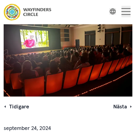
Wayfinders Circle Filmserie med fokus på ursprungsbefolkningen
Filmserie
Engelsk
Stories
Indonesiska
Resurser
Ryska
Spanska
Tidigare
Nästa
september 24, 2024