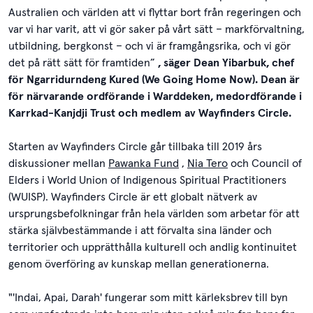
Australien och världen att vi flyttar bort från regeringen och
var vi har varit, att vi gör saker på vårt sätt – markförvaltning,
utbildning, bergkonst – och vi är framgångsrika, och vi gör
det på rätt sätt för framtiden”
, säger Dean Yibarbuk, chef
för Ngarridurndeng Kured (We Going Home Now). Dean är
för närvarande ordförande i Warddeken, medordförande i
Karrkad-Kanjdji Trust och medlem av Wayfinders Circle.
Starten av Wayfinders Circle går tillbaka till 2019 års
diskussioner mellan
Pawanka Fund
,
Nia Tero
och Council of
Elders i World Union of Indigenous Spiritual Practitioners
(WUISP). Wayfinders Circle är ett globalt nätverk av
ursprungsbefolkningar från hela världen som arbetar för att
stärka självbestämmande i att förvalta sina länder och
territorier och upprätthålla kulturell och andlig kontinuitet
genom överföring av kunskap mellan generationerna.
"'Indai, Apai, Darah' fungerar som mitt kärleksbrev till byn