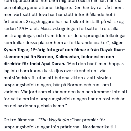
som uppfostrade inte bara mig utan också min far, hans far
och otaliga generationer tidigare. Den här byn är vårt hem,
men vårt sätt att leva här har stått inför ihållande hot i
årtionden. Skogshuggare har haft siktet inställt på vår skog
sedan 1970-talet. Massavskogningen fortsätter trots alla
ansträngningar, och framtiden för de ursprungsbefolkningar
som kallar dessa platser hem är fortfarande osäker”,
säger
Kynan Tegar, 19-årig fotograf och filmare från Dayak Iban-
stammen på ön Borneo, Kalimantan, Indonesien och
direktör för Indai Apai Darah.
"Med den här filmen hoppas
jag inte bara kunna kasta ljus över skönheten i vår
motståndskraft, utan att betona vikten av att skydda
ursprungsbefolkningen, här på Borneo och runt om i
världen. Vår jord som vi känner den kan och kommer inte att
fortsätta om inte ursprungsbefolkningen har en röst och är
en del av denna globala kamp.”
De tre filmerna i
"The Wayfinders"
har premiär för
ursprungsbefolkningar från prärierna i Nordamerika till