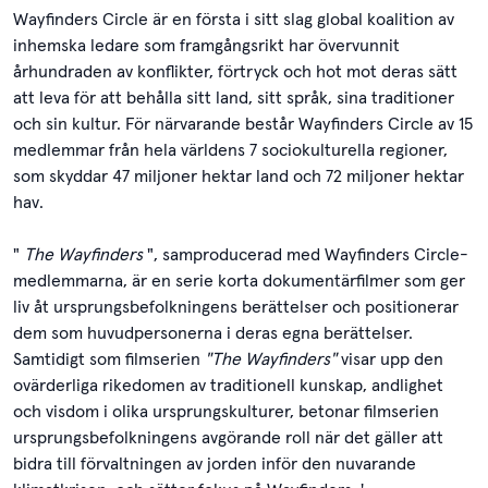
Wayfinders Circle är en första i sitt slag global koalition av
inhemska ledare som framgångsrikt har övervunnit
århundraden av konflikter, förtryck och hot mot deras sätt
att leva för att behålla sitt land, sitt språk, sina traditioner
och sin kultur. För närvarande består Wayfinders Circle av 15
medlemmar från hela världens 7 sociokulturella regioner,
som skyddar 47 miljoner hektar land och 72 miljoner hektar
hav.
"
The Wayfinders
", samproducerad med Wayfinders Circle-
medlemmarna, är en serie korta dokumentärfilmer som ger
liv åt ursprungsbefolkningens berättelser och positionerar
dem som huvudpersonerna i deras egna berättelser.
Samtidigt som filmserien
"The Wayfinders"
visar upp den
ovärderliga rikedomen av traditionell kunskap, andlighet
och visdom i olika ursprungskulturer, betonar filmserien
ursprungsbefolkningens avgörande roll när det gäller att
bidra till förvaltningen av jorden inför den nuvarande