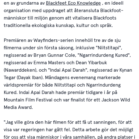
en av grundarna av
Blackfeet Eco Knowledge
, en ideell
organisation med uppdraget att återansluta Blackfoot-
människor till miljön genom att vitalisera Blackfoots
traditionella ekologiska kunskap, kultur och språk.
Premiären av Wayfinders-serien innehöll tre av de sju
filmerna under sin första säsong, inklusive "Niitstitapi",
regisserad av Bryan Gunnar Cole, "Ngarrindurdeng Kured",
regisserad av Emma Masters och Dean Yibarbuk
(Nawarddeken), och "Indai Apai Darah", regisserad av Kynan
Tegar (Dayak Iban). Måndagens evenemang markerade
världspremiär för både Niitstitapi och Ngarrindurdeng
Kured. Indai Apai Darah hade premiär tidigare i år på
Mountain Film Festival och var finalist för ett Jackson Wild
Media Award.
"Jag ville göra den här filmen för att få ut sanningen, för att
visa var regeringen har gått fel. Detta arbete gör det möjligt
för oss att visa människor i våra samhällen, på andra platser i