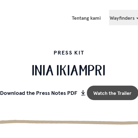
Tentang kami
Wayfinders
Ringkasan
Bangsa Achuar
PRESS KIT
Konfederasi Bl
INIA IKIAMPRI
Gabbra
Hin Lad Nai
Ju/'hoansi (Ko
Download the Press Notes PDF
Watch the Trailer
dan Hutan Masy
Bahasa Lhoba
Mayangna