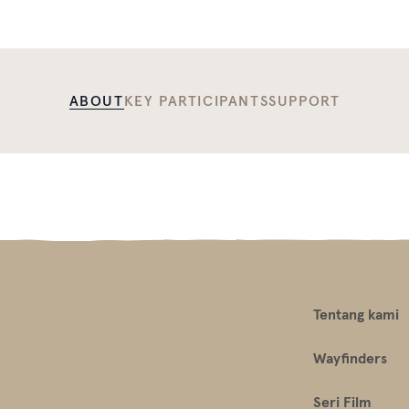
ABOUT
KEY PARTICIPANTS
SUPPORT
Tentang kami
Wayfinders
Seri Film