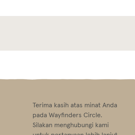
Terima kasih atas minat Anda
pada Wayfinders Circle.
Silakan menghubungi kami
untuk pertanyaan lebih lanjut.