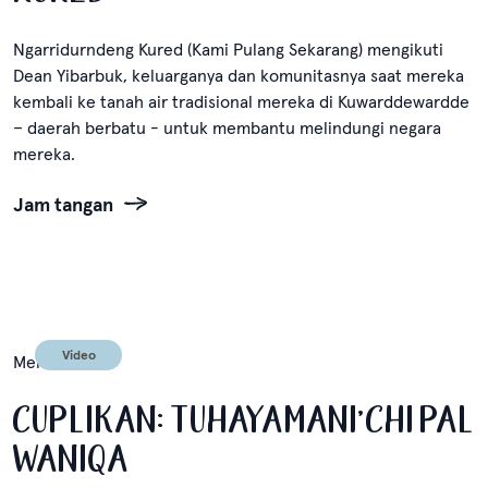
Ngarridurndeng Kured (Kami Pulang Sekarang) mengikuti
Dean Yibarbuk, keluarganya dan komunitasnya saat mereka
kembali ke tanah air tradisional mereka di Kuwarddewardde
– daerah berbatu - untuk membantu melindungi negara
mereka.
Jam tangan
Video
Mei 12, 2024
CUPLIKAN: TUHAYAMANI'CHI PAL
WANIQA