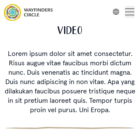
Wayfinders Circle Video
Tentang kami
Wayfinders
VIDEO
Bahasa inggris
Seri Film
Rusia
Orang Spanyol
Lorem ipsum dolor sit amet consectetur.
Stories
Orang Swedia
Risus augue vitae faucibus morbi dictum
Sumber daya
nunc. Duis venenatis ac tincidunt magna.
Duis nunc adipiscing in non vitae. Apa yang
dilakukan faucibus posuere tristique neque
in sit pretium laoreet quis. Tempor turpis
proin vel purus. Uni Eropa.