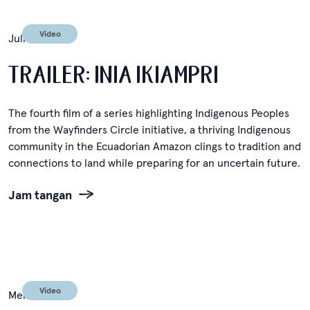
Video
Juli 1, 2024
TRAILER: INIA IKIAMPRI
The fourth film of a series highlighting Indigenous Peoples
from the Wayfinders Circle initiative, a thriving Indigenous
community in the Ecuadorian Amazon clings to tradition and
connections to land while preparing for an uncertain future.
Jam tangan
Video
Mei 12, 2024