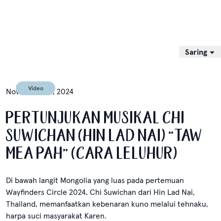
Saring
Berdasarkan Topik
Video
November 20, 2024
Semua
Bangsa Achuar
PERTUNJUKAN MUSIKAL CHI
Konfederasi Blackfoot
SUWICHAN (HIN LAD NAI) “TAW
Member Gathering
MEA PAH” (CARA LELUHUR)
Mongolia
Native American Land Conservancy (NALC)
Penduduk asli
Di bawah langit Mongolia yang luas pada pertemuan
Rapa Nui
Wayfinders Circle 2024, Chi Suwichan dari Hin Lad Nai,
Thailand, memanfaatkan kebenaran kuno melalui tehnaku,
Sungai Utik
harpa suci masyarakat Karen.
Wardekken