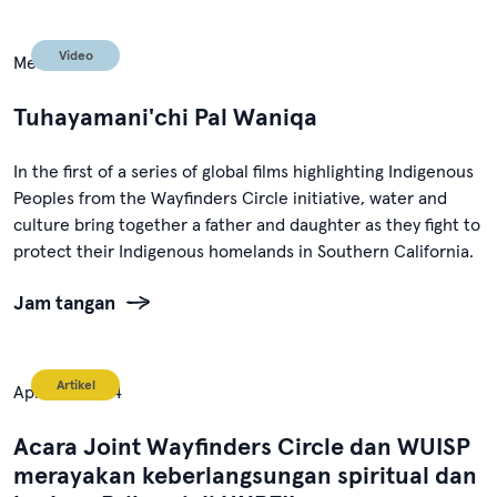
Video
Mei 1, 2024
Tuhayamani'chi Pal Waniqa
In the first of a series of global films highlighting Indigenous
Peoples from the Wayfinders Circle initiative, water and
culture bring together a father and daughter as they fight to
protect their Indigenous homelands in Southern California.
Jam tangan
Artikel
April 30, 2024
Acara Joint Wayfinders Circle dan WUISP
merayakan keberlangsungan spiritual dan