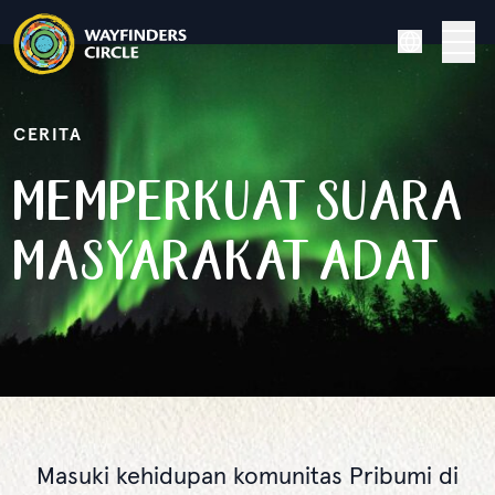
Wayfinders
Wayfinders Circle Cerita
Seri Film
Bahasa inggris
Stories
Rusia
CERITA
Orang Spanyol
MEMPERKUAT SUARA
Sumber daya
Orang Swedia
MASYARAKAT ADAT
Masuki kehidupan komunitas Pribumi di