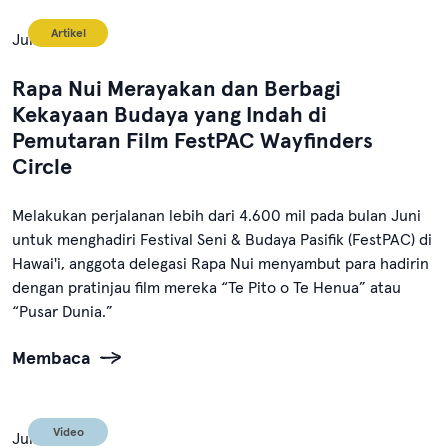
Artikel
Juli 8, 2024
Rapa Nui Merayakan dan Berbagi
Kekayaan Budaya yang Indah di
Pemutaran Film FestPAC Wayfinders
Circle
Melakukan perjalanan lebih dari 4.600 mil pada bulan Juni
untuk menghadiri Festival Seni & Budaya Pasifik (FestPAC) di
Hawai'i, anggota delegasi Rapa Nui menyambut para hadirin
dengan pratinjau film mereka “Te Pito o Te Henua” atau
“Pusar Dunia.”
Membaca
Video
Juli 1, 2024