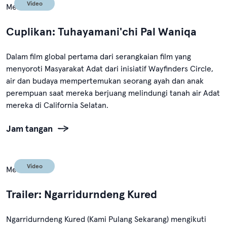
Video
Mei 12, 2024
Cuplikan: Tuhayamani'chi Pal Waniqa
Dalam film global pertama dari serangkaian film yang
menyoroti Masyarakat Adat dari inisiatif Wayfinders Circle,
air dan budaya mempertemukan seorang ayah dan anak
perempuan saat mereka berjuang melindungi tanah air Adat
mereka di California Selatan.
Jam tangan
Video
Mei 12, 2024
Trailer: Ngarridurndeng Kured
Ngarridurndeng Kured (Kami Pulang Sekarang) mengikuti