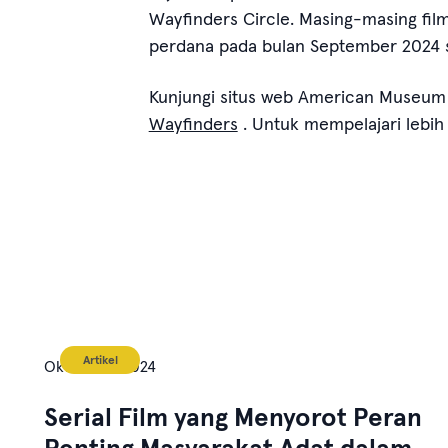
Wayfinders Circle. Masing-masing film 
perdana pada bulan September 2024 sel
Kunjungi situs web American Museum o
Wayfinders
. Untuk mempelajari lebih 
Artikel
Oktober 7, 2024
Serial Film yang Menyorot Peran