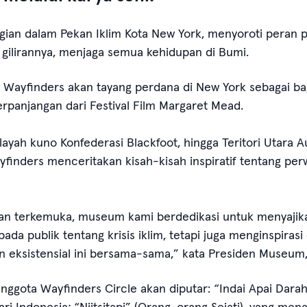
gian dalam Pekan Iklim Kota New York, menyoroti peran 
 gilirannya, menjaga semua kehidupan di Bumi.
m Wayfinders akan tayang perdana di New York sebagai ba
panjangan dari Festival Film Margaret Mead.
layah kuno Konfederasi Blackfoot, hingga Teritori Utara A
yfinders menceritakan kisah-kisah inspiratif tentang pe
kan terkemuka, museum kami berdedikasi untuk menyajik
da publik tentang krisis iklim, tetapi juga menginspiras
 eksistensial ini bersama-sama,” kata Presiden Museum,
nggota Wayfinders Circle akan diputar: “Indai Apai Darah”
i Indonesia; “Niitsitapi” (Orang-orang Sejati), yang men