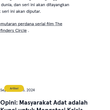
dunia, dan seri ini akan ditayangkan
eri ini akan diputar.
mutaran perdana serial film The
inders Circle
.
Artikel
September 23, 2024
Opini: Masyarakat Adat adalah