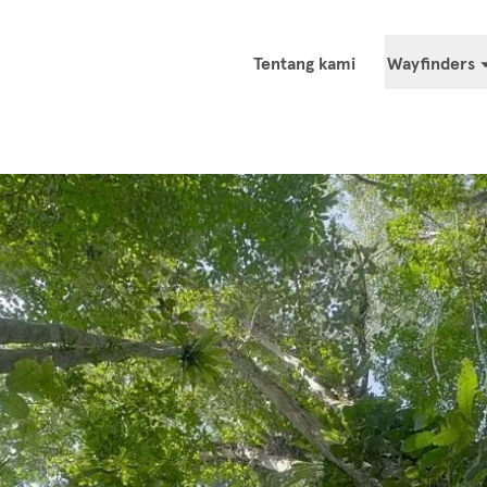
Akan Meluncurkan Seri Film dan Bergabung dengan Pameran Insi
Tentang kami
Wayfinders
Ringkasan
Bangsa Achuar
Konfederasi Bl
Gabbra
Hin Lad Nai
Ju/'hoansi (Ko
dan Hutan Masy
Bahasa Lhoba
Mayangna