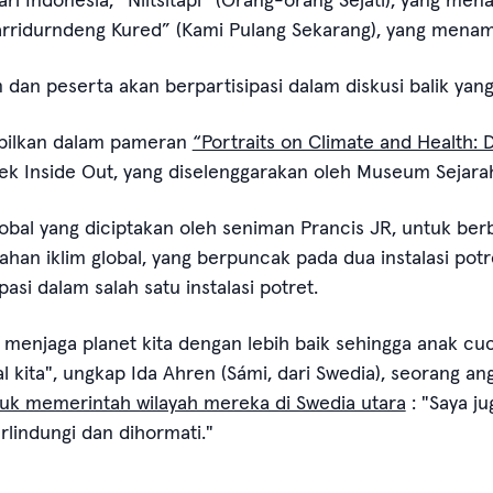
rridurndeng Kured” (Kami Pulang Sekarang), yang menamp
dan peserta akan berpartisipasi dalam diskusi balik yang
mpilkan dalam pameran
“Portraits on Climate and Health:
yek Inside Out, yang diselenggarakan oleh Museum Sejar
lobal yang diciptakan oleh seniman Prancis JR, untuk b
han iklim global, yang berpuncak pada dua instalasi potr
si dalam salah satu instalasi potret.
 menjaga planet kita dengan lebih baik sehingga anak cu
l kita", ungkap Ida Ahren (Sámi, dari Swedia), seorang a
uk memerintah wilayah mereka di Swedia utara
: "Saya j
lindungi dan dihormati."