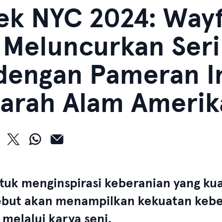
ek NYC 2024: Wayf
 Meluncurkan Seri
dengan Pameran In
arah Alam Amerik
tuk menginspirasi keberanian yang ku
rsebut akan menampilkan kekuatan keb
 melalui karya seni.