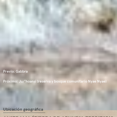
Previo:
Gabbra
Próximo:
Ju/'hoansi (reserva y bosque comunitario Nyae Nyae)
Ubicación geográfica